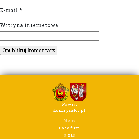
E-mail
*
Witryna internetowa
Powiat
Łomżyński.pl
Menu
Baza firm
O nas