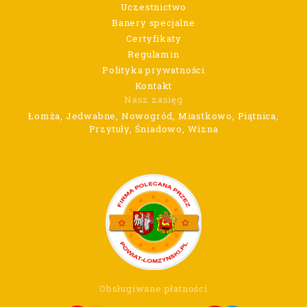
Uczestnictwo
Banery specjalne
Certyfikaty
Regulamin
Polityka prywatności
Kontakt
Nasz zasięg
Łomża, Jedwabne, Nowogród, Miastkowo, Piątnica,
Przytuły, Śniadowo, Wizna
Obsługiwane płatności