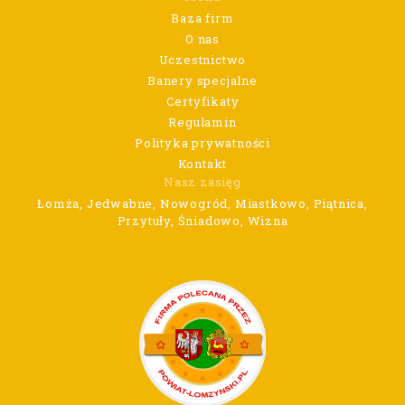
Baza firm
O nas
Uczestnictwo
Banery specjalne
Certyfikaty
Regulamin
Polityka prywatności
Kontakt
Nasz zasięg
Łomża, Jedwabne, Nowogród, Miastkowo, Piątnica,
Przytuły, Śniadowo, Wizna