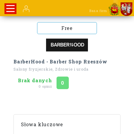
Baza firm
Free
BarberHood - Barber Shop Rzeszów
Salony fryzjerskie, Zdrowie i uroda
Brak danych
Ocena
na 5
0
0 opinii
Słowa kluczowe