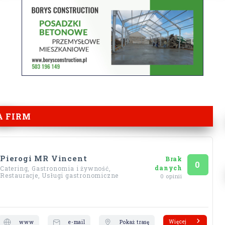
A FIRM
Pierogi MR Vincent
Brak
Ocena
na 5
0
danych
Catering, Gastronomia i żywność,
Restauracje, Usługi gastronomiczne
0 opinii
Więcej
www
e-mail
Pokaż trasę