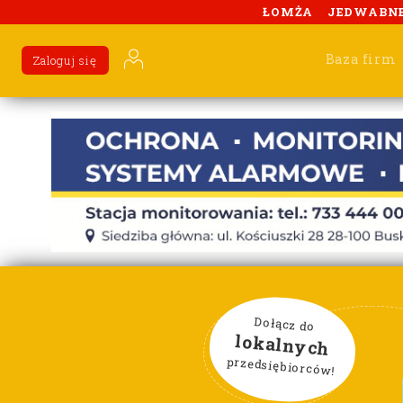
ŁOMŻA
JEDWABN
Baza firm
Zaloguj się
Dołącz do
lokalnych
przedsiębiorców!