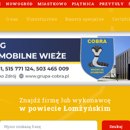
E
NOWOGRÓD
MIASTKOWO
PIĄTNICA
PRZYTUŁY
O nas
Uczestnictwo
Banery specjalne
Certyfi
Znajdź firmę lub wykonawcę
w powiecie Łomżyńskim
Lorem ipsum