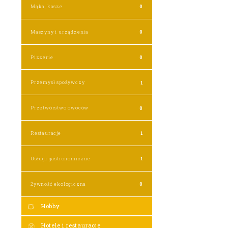
Mąka, kasze
0
Maszyny i urządzenia
0
Pizzerie
0
Przemysł spożywczy
1
Przetwórstwo owoców
0
Restauracje
1
Usługi gastronomiczne
1
Żywność ekologiczna
0
Hobby
Hotele i restauracje