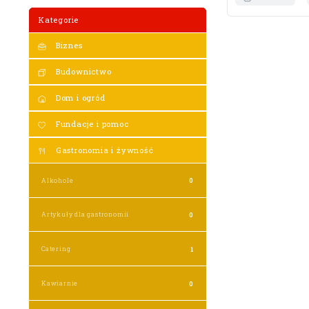
Kategorie
Biznes
Budownictwo
Dom i ogród
Fundacje i pomoc
Gastronomia i żywność
Alkohole
0
Artykuły dla gastronomii
0
Catering
1
Kawiarnie
0