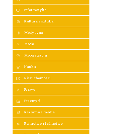
Informatyka
Kultura i sztuka
Medycyna
Moda
Motoryzacja
Nauka
Nieruchomości
Prawo
Przemysł
Reklama i media
Rolnictwo i leśnictwo