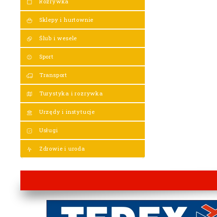
Rozrywka
Sklepy i hurtownie
Ślub i wesele
Sport
Transport
Turystyka i rozrywka
Urzędy i instytucje
Usługi
Zdrowie i uroda