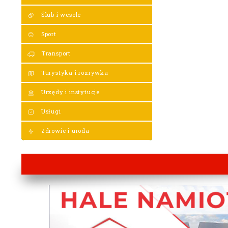
Ślub i wesele
Sport
Transport
Turystyka i rozrywka
Urzędy i instytucje
Usługi
Zdrowie i uroda