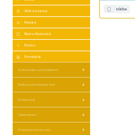
telefon
Motoryzacja
Nauka
Nieruchomości
Prawo
Przemysł
Automatyka przemysłowa
0
Badania psychologiczne
0
Kompozyty
0
Opakowania
0
Przemysł chemiczny
0