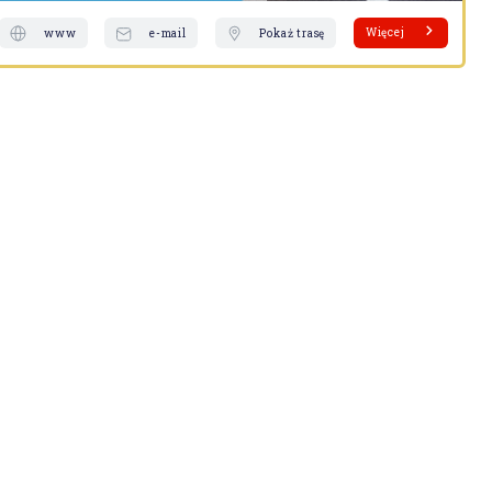
Więcej
www
e-mail
Pokaż trasę