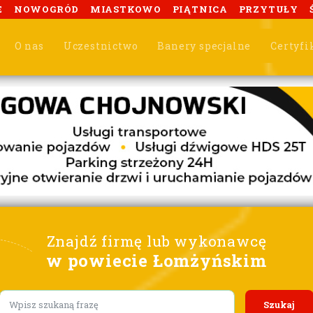
E
NOWOGRÓD
MIASTKOWO
PIĄTNICA
PRZYTUŁY
O nas
Uczestnictwo
Banery specjalne
Certyfi
Znajdź firmę lub wykonawcę
w powiecie Łomżyńskim
Lorem ipsum