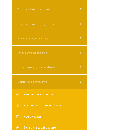
Przemysł maszynowy
0
Przemysł metalurgiczny
0
Przemysł spożywczy
0
Tworzywa sztuczne
0
Urządzenia przemysłowe
1
Usługi przemysłowe
0
Reklama i media
Rolnictwo i leśnictwo
Rozrywka
Sklepy i hurtownie