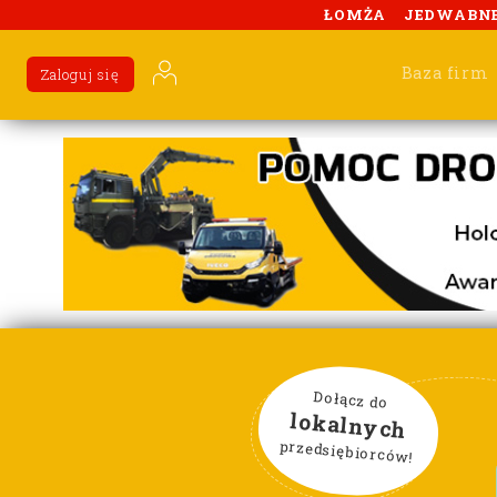
ŁOMŻA
JEDWABN
Baza firm
Zaloguj się
Dołącz do
lokalnych
przedsiębiorców!