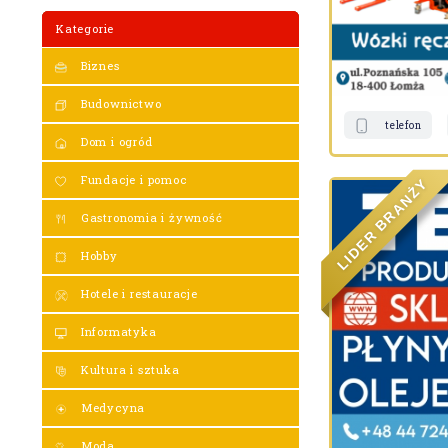
Kategorie
Biznes
Budownictwo
telefon
Dom i ogród
Fundacje i pomoc
Y
Ż
N
A
R
Gastronomia i żywność
B
R
E
D
Hobby
I
L
Hotele i restauracje
Informatyka
Kultura i sztuka
Medycyna
Moda