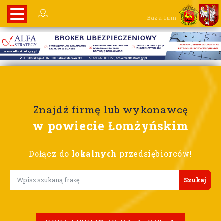
Baza firm
Znajdź firmę lub wykonawcę
w powiecie Łomżyńskim
Dołącz do
lokalnych
przedsiębiorców!
Lorem ipsum