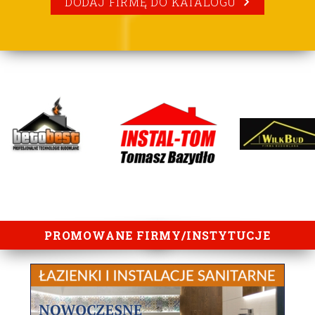
DODAJ FIRMĘ DO KATALOGU
lorem ipsum
PROMOWANE FIRMY/INSTYTUCJE