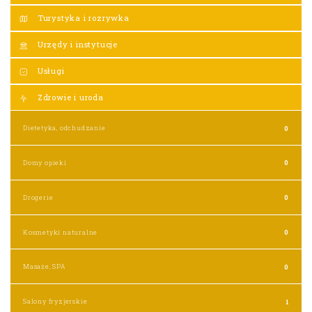
Turystyka i rozrywka
Urzędy i instytucje
Usługi
Zdrowie i uroda
Dietetyka, odchudzanie
0
Domy opieki
0
Drogerie
0
Kosmetyki naturalne
0
Masaże, SPA
0
Salony fryzjerskie
1