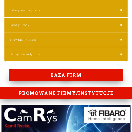
Salony kosmetyczne
0
Salony Urody
0
Siłownia i Fitness
0
Usługi kosmetyczne
0
BAZA FIRM
PROMOWANE FIRMY/INSTYTUCJE