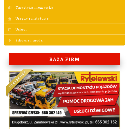
Turystyka i rozrywka
Urzędy i instytucje
Usługi
Zdrowie i uroda
BAZA FIRM
Y
Ż
N
A
R
B
R
E
D
I
L