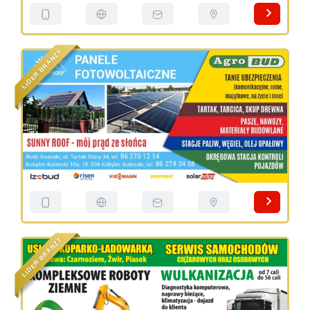
Y
Ż
N
A
R
B
R
E
D
I
L
Y
Ż
N
A
R
B
R
E
D
I
L