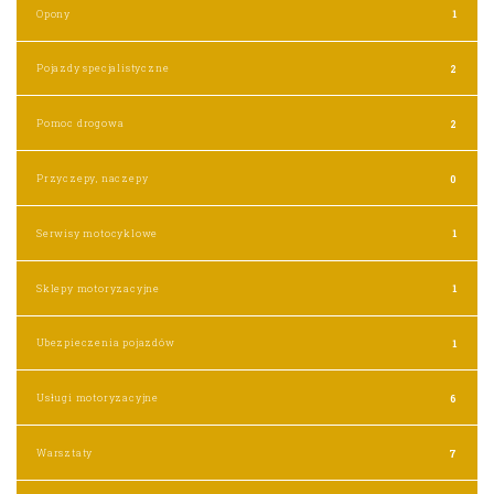
Opony
1
Pojazdy specjalistyczne
2
Pomoc drogowa
2
Przyczepy, naczepy
0
Serwisy motocyklowe
1
Sklepy motoryzacyjne
1
Ubezpieczenia pojazdów
1
Usługi motoryzacyjne
6
Warsztaty
7