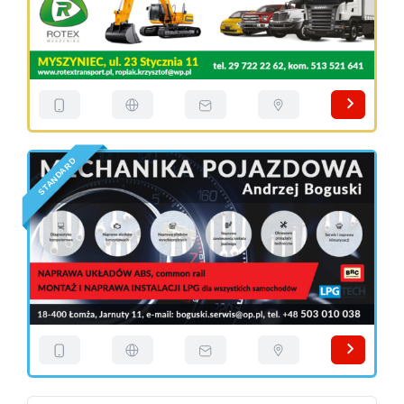
D
R
A
D
N
A
T
S