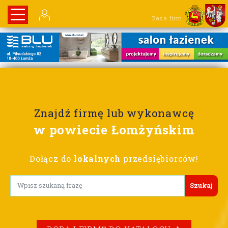
Baza firm
Znajdź firmę lub wykonawcę
w powiecie Łomżyńskim
Dołącz do
lokalnych
przedsiębiorców!
Lorem ipsum