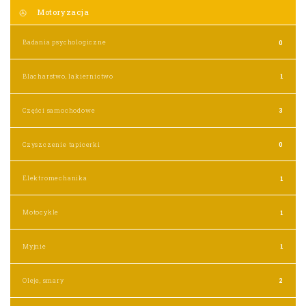
Motoryzacja
Badania psychologiczne
0
Blacharstwo, lakiernictwo
1
Części samochodowe
3
Czyszczenie tapicerki
0
Elektromechanika
1
Motocykle
1
Myjnie
1
Oleje, smary
2