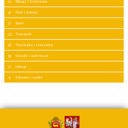
Sklepy i hurtownie
Ślub i wesele
Sport
Transport
Turystyka i rozrywka
Urzędy i instytucje
Usługi
Zdrowie i uroda