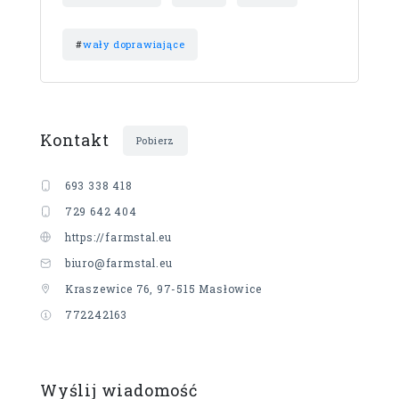
#
wały doprawiające
Kontakt
Pobierz
693 338 418
729 642 404
https://farmstal.eu
biuro@farmstal.eu
Kraszewice 76, 97-515 Masłowice
772242163
Wyślij wiadomość