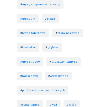
#
agregat uprawowo siewny
#
agregaty
#
brona
#
brona talerzowa
#
brony posiewne
#
front disc
#
głębosz
#
gryzzli 1200
#
maszyny rolnicze
#
mieszalnik
#
opryskiwacz
#
producent maszyn rolniczych
#
spulchniacz
#
wał
#
wały