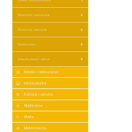
Szkoły fotografowania
1
Warsztaty plastyczne
0
Warsztaty teatralne
0
Wędkarstwo
0
Zespoły pieśni i tańca
0
Hotele i restauracje
Informatyka
Kultura i sztuka
Medycyna
Moda
Motoryzacja