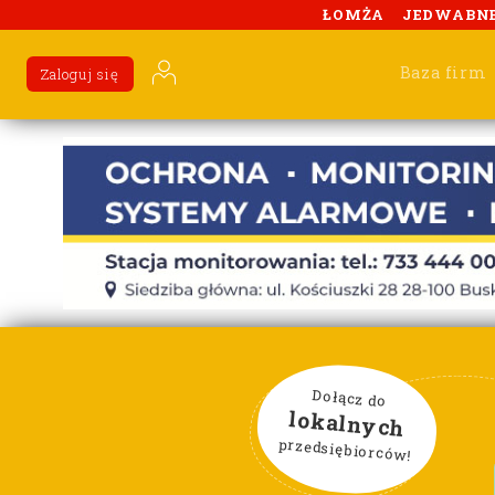
ŁOMŻA
JEDWABN
Baza firm
Zaloguj się
Dołącz do
lokalnych
przedsiębiorców!