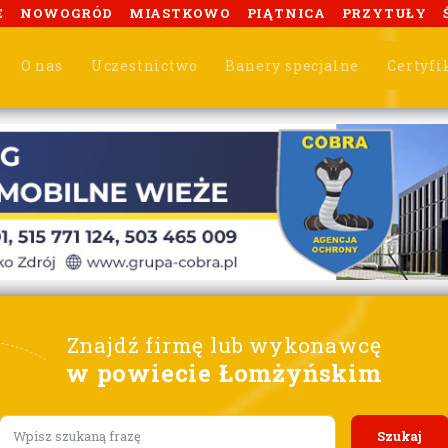
E
NOWOGRÓD
MIASTKOWO
PIĄTNICA
PRZYTUŁY
O nas
Uczestnictwo
Banery specjalne
Certyfi
Znajdź firmę lub wykonawcę
w powiecie Łomżyńskim
Lorem ipsum