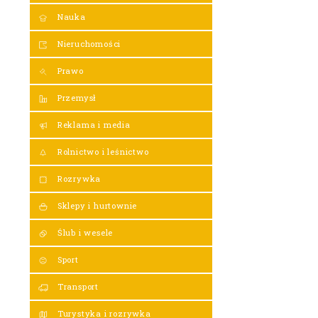
Nauka
Nieruchomości
Prawo
Przemysł
Reklama i media
Rolnictwo i leśnictwo
Rozrywka
Sklepy i hurtownie
Ślub i wesele
Sport
Transport
Turystyka i rozrywka