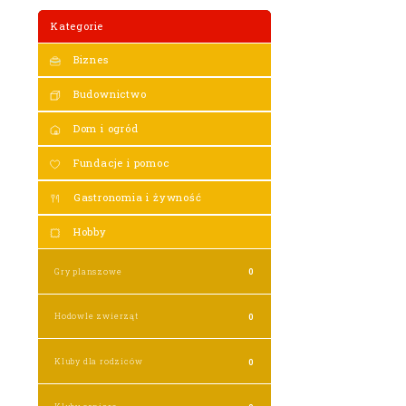
Kategorie
Biznes
Budownictwo
Dom i ogród
Fundacje i pomoc
Gastronomia i żywność
Hobby
Gry planszowe
0
Hodowle zwierząt
0
Kluby dla rodziców
0