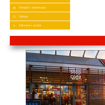
Urzędy i instytucje
Usługi
Zdrowie i uroda