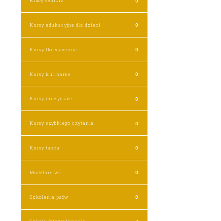
Kluby seniora
0
Kursy edukacyjne dla dzieci
0
Kursy florystyczne
0
Kursy kulinarne
0
Kursy muzyczne
0
Kursy szybkiego czytania
0
Kursy tańca
0
Modelarstwo
0
Szkolenia psów
0