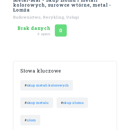
kolorowych, surowce wtórne, metal -
Łomża
Budownictwo, Recykling, Usługi
Brak danych
Ocena
na 5
0
0 opinii
Słowa kluczowe
#
skup metali kolorowych
#
skup metalu
#
skup złomu
#
złom