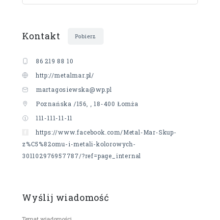
Kontakt
Pobierz
86 219 88 10
http://metalmar.pl/
martagosiewska@wp.pl
Poznańska /156, , 18-400 Łomża
111-111-11-11
https://www.facebook.com/Metal-Mar-Skup-
z%C5%82omu-i-metali-kolorowych-
301102976957787/?ref=page_internal
Wyślij wiadomość