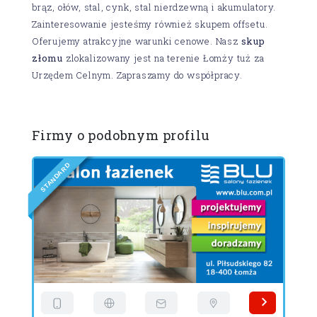
brąz, ołów, stal, cynk, stal nierdzewną i akumulatory.
Zainteresowanie jesteśmy również skupem offsetu.
Oferujemy atrakcyjne warunki cenowe. Nasz
skup
złomu
zlokalizowany jest na terenie Łomży tuż za
Urzędem Celnym. Zapraszamy do współpracy.
Firmy o podobnym profilu
D
R
A
D
N
A
T
E
S
D
I
L