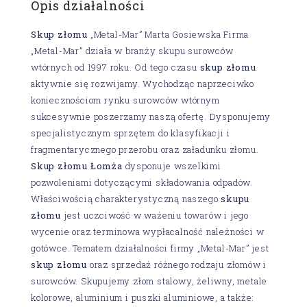
Opis działalności
Skup złomu
„Metal-Mar” Marta Gosiewska Firma
„Metal-Mar” działa w branży skupu surowców
wtórnych od 1997 roku. Od tego czasu
skup złomu
aktywnie się rozwijamy. Wychodząc naprzeciwko
koniecznościom rynku surowców wtórnym
sukcesywnie poszerzamy naszą ofertę. Dysponujemy
specjalistycznym sprzętem do klasyfikacji i
fragmentarycznego przerobu oraz załadunku złomu.
Skup złomu Łomża
dysponuje wszelkimi
pozwoleniami dotyczącymi składowania odpadów.
Właściwością charakterystyczną naszego
skupu
złomu
jest uczciwość w ważeniu towarów i jego
wycenie oraz terminowa wypłacalność należności w
gotówce. Tematem działalności firmy „Metal-Mar” jest
skup złomu
oraz sprzedaż różnego rodzaju złomów i
surowców. Skupujemy złom stalowy, żeliwny, metale
kolorowe, aluminium i puszki aluminiowe, a także: