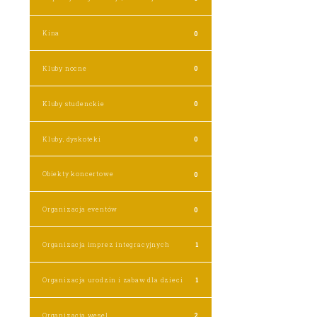
Kina
0
Kluby nocne
0
Kluby studenckie
0
Kluby, dyskoteki
0
Obiekty koncertowe
0
Organizacja eventów
0
Organizacja imprez integracyjnych
1
Organizacja urodzin i zabaw dla dzieci
1
Organizacja wesel
2