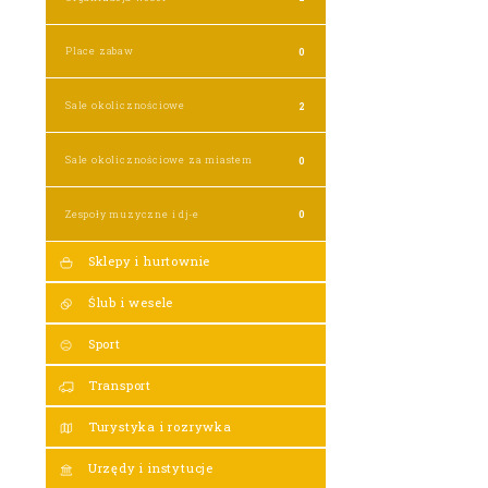
Place zabaw
0
Sale okolicznościowe
2
Sale okolicznościowe za miastem
0
Zespoły muzyczne i dj-e
0
Sklepy i hurtownie
Ślub i wesele
Sport
Transport
Turystyka i rozrywka
Urzędy i instytucje