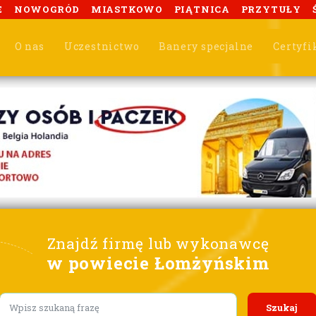
E
NOWOGRÓD
MIASTKOWO
PIĄTNICA
PRZYTUŁY
O nas
Uczestnictwo
Banery specjalne
Certyfi
Znajdź firmę lub wykonawcę
w powiecie Łomżyńskim
Lorem ipsum