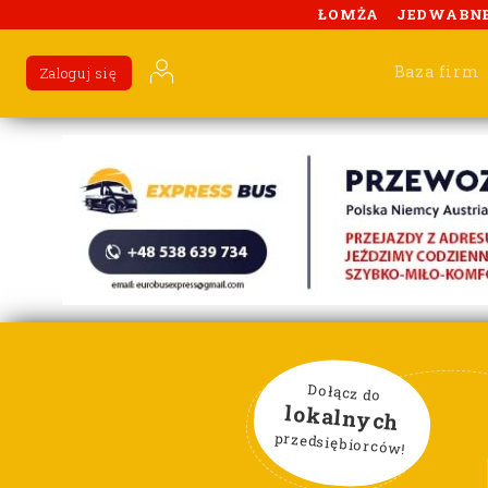
ŁOMŻA
JEDWABN
Baza firm
Zaloguj się
Dołącz do
lokalnych
przedsiębiorców!