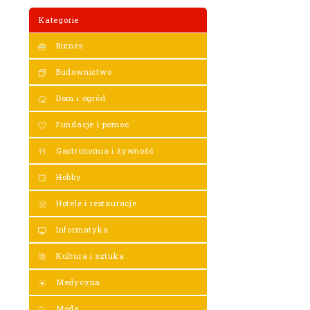
Kategorie
Biznes
Budownictwo
Dom i ogród
Fundacje i pomoc
Gastronomia i żywność
Hobby
Hotele i restauracje
Informatyka
Kultura i sztuka
Medycyna
Moda