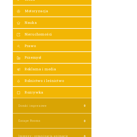
Motoryzacja
Nauka
Nieruchomości
Prawo
Przemysł
Reklama i media
Rolnictwo i leśnictwo
Rozrywka
Domki imprezowe
0
Escape Rooms
0
Imprezy - organizacja, animacje
0