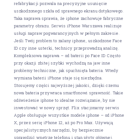
refabrykacji pozwala na precyzyjne usunięcie
uszkodzonego szkła od sprawnego ekranu dotykowego.
Taka naprawa sprawia, że iphone zachowuje fabryczne
parametry obrazu. Serwis iPhone Warszawa realizuje
usługi napraw pogwarancyjnych w pełnym zakresie.
Jeśli Twój problem to zalany iphone, uszkodzone Face
ID czy inne usterki, technicy przeprowadzą analizę.
Kompleksowa naprawa – od baterii po Face ID Często
przy okazji zbitej szybki wychodzą na jaw inne
problemy techniczne, jak spuchnięta bateria. Wtedy
wymiana baterii iPhone staje się niezbędna.
Stosujemy części najwyższej jakości, dzięki czemu
nowa bateria przywraca smartfonowi sprawność. Takie
odświeżenie iphone to idealne rozwiązanie, by nie
inwestować w nowy sprzęt. Flix stacjonarny serwis
Apple obsługuje wszystkie modele iphone – od iPhone
X, przez serię iPhone 12, aż po Pro Max. Używają
specjalistycznych narzędzi, by bezpiecznie
sprawdzić wnętrze telefonu i stan płyty głównej.