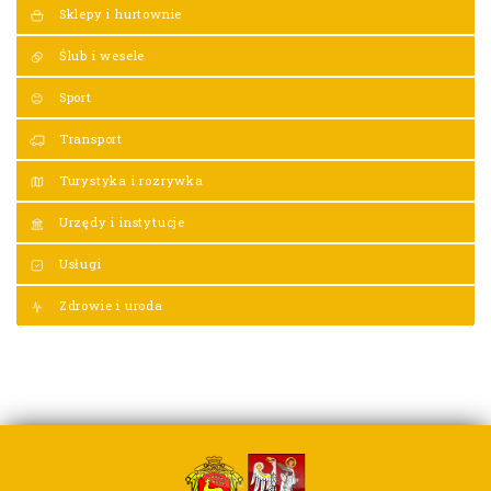
Sklepy i hurtownie
Ślub i wesele
Sport
Transport
Turystyka i rozrywka
Urzędy i instytucje
Usługi
Zdrowie i uroda