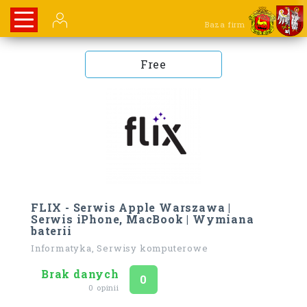
Baza firm
Free
FLIX - Serwis Apple Warszawa |
Serwis iPhone, MacBook | Wymiana
baterii
Informatyka, Serwisy komputerowe
Brak danych
Ocena
na 5
0
0 opinii