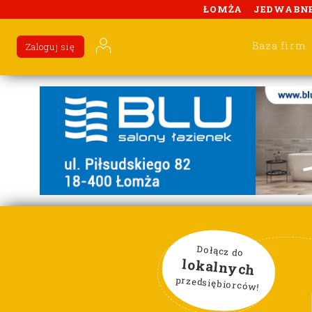
ŁOMŻA
JEDWABN
Baza firm
Zaloguj się
Dołącz do
lokalnych
przedsiębiorców!