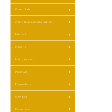
Nowe lokale
1
Organizacja i obsługa imprez
0
Paintball
0
Pizzerie
0
Planuj tydzień
0
Pozostałe
0
Przewodnicy
0
Puby, bary
0
Restauracje
1