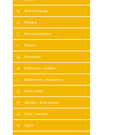
Motoryzacja
Nauka
Nieruchomości
Prawo
Przemysł
Reklama i media
Rolnictwo i leśnictwo
Rozrywka
Sklepy i hurtownie
Ślub i wesele
Sport