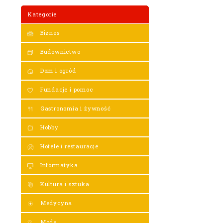
Kategorie
Biznes
Budownictwo
Dom i ogród
Fundacje i pomoc
Gastronomia i żywność
Hobby
Hotele i restauracje
Informatyka
Kultura i sztuka
Medycyna
Moda