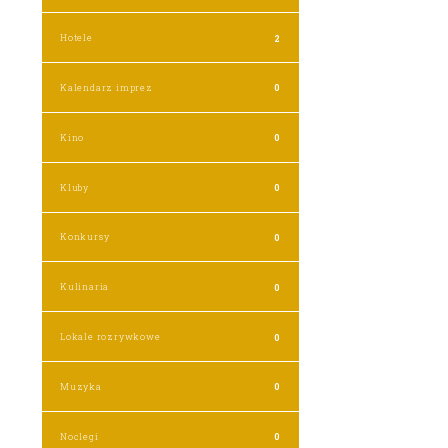
Hotele
2
Kalendarz imprez
0
Kino
0
Kluby
0
Konkursy
0
Kulinaria
0
Lokale rozrywkowe
0
Muzyka
0
Noclegi
0