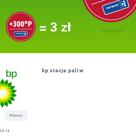
bp stacja paliw
t
Pobierz
84 12