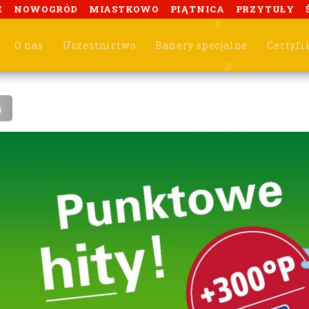
E
NOWOGRÓD
MIASTKOWO
PIĄTNICA
PRZYTUŁY
O nas
Uczestnictwo
Banery specjalne
Certyfi
m