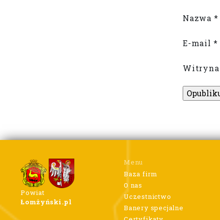
Nazwa
*
E-mail
*
Witryna
Menu
Baza firm
O nas
Powiat
Uczestnictwo
Łomżyński.pl
Banery specjalne
Certyfikaty