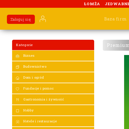
ŁOMŻA
JEDWABN
Baza firm
Zaloguj się
Premiu
Kategorie
Biznes
Budownictwo
Dom i ogród
Fundacje i pomoc
Gastronomia i żywność
Hobby
Hotele i restauracje