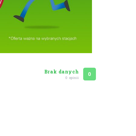
Brak danych
Ocena
na 5
0
0 opinii