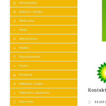
Informatyka
Kultura i sztuka
Medycyna
Moda
Motoryzacja
Nauka
Nieruchomości
Prawo
Przemysł
Reklama i media
Kontak
Rolnictwo i leśnictwo
Rozrywka
84 665 