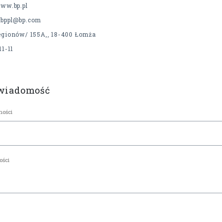
www.bp.pl
tbppl@bp.com
Legionów/ 155A,, 18-400 Łomża
11-11
 wiadomość