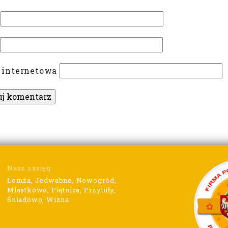
 internetowa
Nasz zasięg
Łomża, Jedwabne, Nowogród,
Miastkowo, Piątnica, Przytuły,
Śniadowo, Wizna