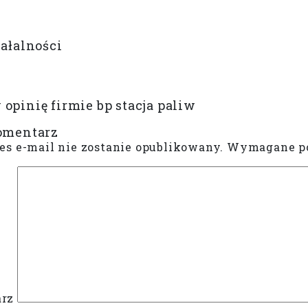
iałalności
opinię firmie bp stacja paliw
omentarz
es e-mail nie zostanie opublikowany.
Wymagane po
rz