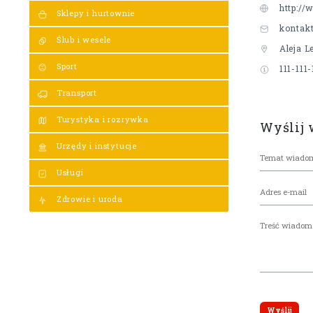
http://
Sklepy i hurtownie
kontak
Ślub i wesele
Aleja 
Sport
111-111-
Transport
Turystyka i rozrywka
Wyślij
Urzędy i instytucje
Usługi
Zdrowie i uroda