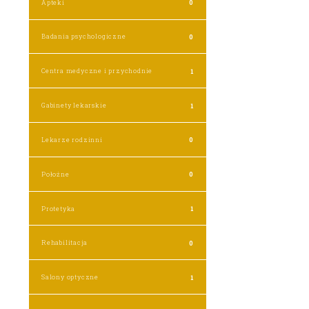
Apteki
0
Badania psychologiczne
0
Centra medyczne i przychodnie
1
Gabinety lekarskie
1
Lekarze rodzinni
0
Położne
0
Protetyka
1
Rehabilitacja
0
Salony optyczne
1