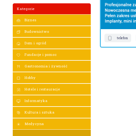
Kategorie
Biznes
Budownictwo
telefon
Dom i ogród
Fundacje i pomoc
Gastronomia i żywność
Hobby
Hotele i restauracje
Informatyka
Kultura i sztuka
Medycyna