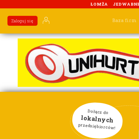
ŁOMŻA
JEDWABN
Baza firm
Zaloguj się
Dołącz do
lokalnych
przedsiębiorców!