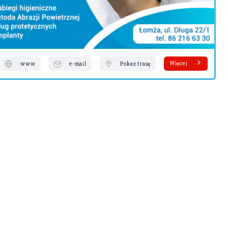
Więcej
www
e-mail
Pokaż trasę