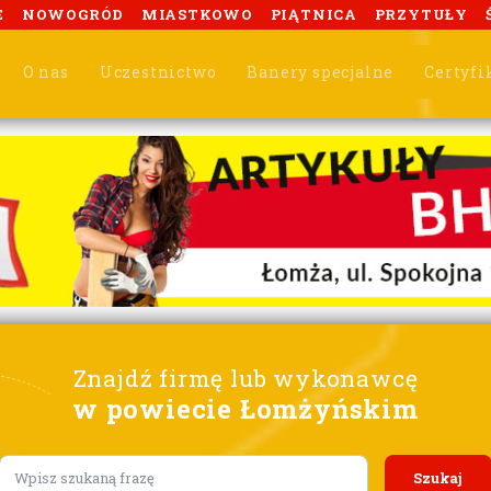
E
NOWOGRÓD
MIASTKOWO
PIĄTNICA
PRZYTUŁY
O nas
Uczestnictwo
Banery specjalne
Certyfi
Znajdź firmę lub wykonawcę
w powiecie Łomżyńskim
Lorem ipsum