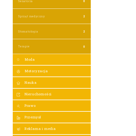
Senatoria
0
Sprzęt medyczny
2
Stomatologia
2
Terapie
0
Moda
Motoryzacja
Nauka
Nieruchomości
Prawo
Przemysł
Reklama i media