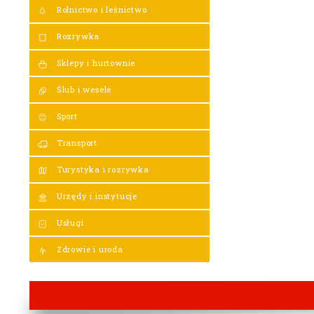
Rolnictwo i leśnictwo
Rozrywka
Sklepy i hurtownie
Ślub i wesele
Sport
Transport
Turystyka i rozrywka
Urzędy i instytucje
Usługi
Zdrowie i uroda