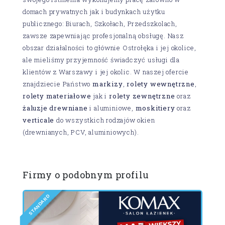
domach prywatnych jak i budynkach użytku
publicznego: Biurach, Szkołach, Przedszkolach,
zawsze zapewniając profesjonalną obsługę. Nasz
obszar działalności to głównie Ostrołęka i jej okolice,
ale mieliśmy przyjemność świadczyć usługi dla
klientów z Warszawy i jej okolic. W naszej ofercie
znajdziecie Państwo
markizy
,
rolety wewnętrzne
,
rolety materiałowe
jak i
rolety zewnętrzne
oraz
żaluzje drewniane
i aluminiowe,
moskitiery
oraz
verticale
do wszystkich rodzajów okien
(drewnianych, PCV, aluminiowych).
Firmy o podobnym profilu
D
R
A
D
N
A
T
E
S
D
I
L