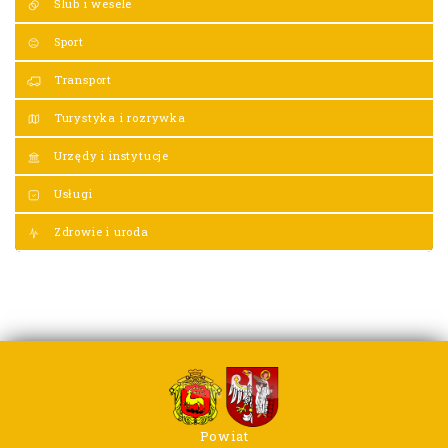
Ślub i wesele
Sport
Transport
Turystyka i rozrywka
Urzędy i instytucje
Usługi
Zdrowie i uroda
Powiat