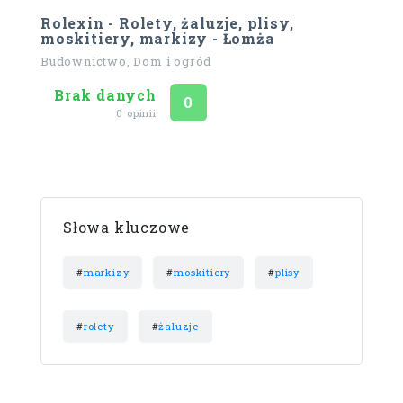
Rolexin - Rolety, żaluzje, plisy,
moskitiery, markizy - Łomża
Budownictwo, Dom i ogród
Brak danych
Ocena
na 5
0
0 opinii
Słowa kluczowe
#
markizy
#
moskitiery
#
plisy
#
rolety
#
żaluzje