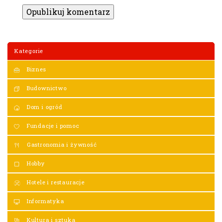
Kategorie
Biznes
Budownictwo
Dom i ogród
Fundacje i pomoc
Gastronomia i żywność
Hobby
Hotele i restauracje
Informatyka
Kultura i sztuka