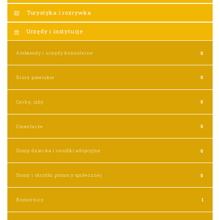
Turystyka i rozrywka
Urzędy i instytucje
Ambasady i urzędy konsularne
0
Biura poselskie
0
Cechy, izby
0
Cmentarze
0
Domy dziecka i ośrodki adopcyjne
0
Domy i ośrodki pomocy społecznej
0
Komornicy
1