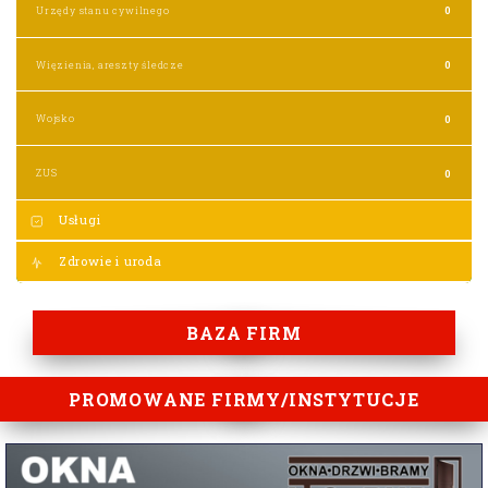
Urzędy stanu cywilnego
0
Więzienia, areszty śledcze
0
Wojsko
0
ZUS
0
Usługi
Zdrowie i uroda
BAZA FIRM
PROMOWANE FIRMY/INSTYTUCJE