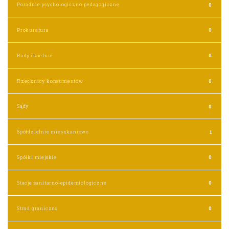
Poradnie psychologiczno-pedagogiczne
0
Prokuratura
0
Rady dzielnic
0
Rzecznicy konsumentów
0
Sądy
0
Spółdzielnie mieszkaniowe
1
Spółki miejskie
0
Stacje sanitarno-epidemiologiczne
0
Straż graniczna
0