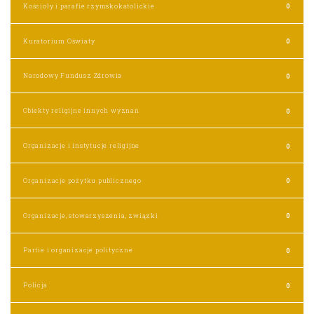
Kościoły i parafie rzymskokatolickie
0
Kuratorium Oświaty
0
Narodowy Fundusz Zdrowia
0
Obiekty religijne innych wyznań
0
Organizacje i instytucje religijne
0
Organizacje pożytku publicznego
0
Organizacje, stowarzyszenia, związki
0
Partie i organizacje polityczne
0
Policja
0