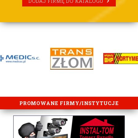
DODAJ FIRMĘ DO KATALOGU
lorem ipsum
PROMOWANE FIRMY/INSTYTUCJE