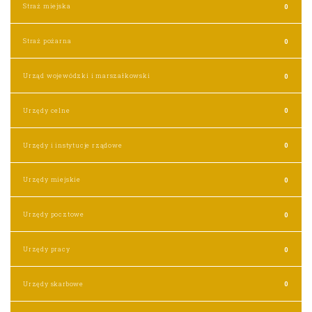
Straż miejska
0
Straż pożarna
0
Urząd wojewódzki i marszałkowski
0
Urzędy celne
0
Urzędy i instytucje rządowe
0
Urzędy miejskie
0
Urzędy pocztowe
0
Urzędy pracy
0
Urzędy skarbowe
0