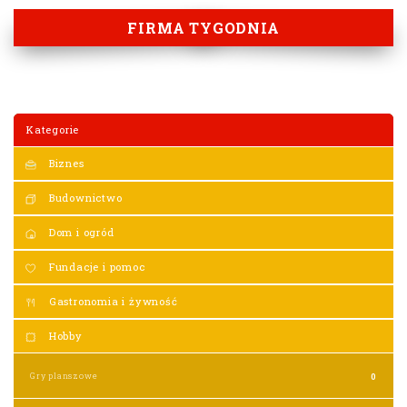
FIRMA TYGODNIA
Kategorie
Biznes
Budownictwo
Dom i ogród
Fundacje i pomoc
Gastronomia i żywność
Hobby
Gry planszowe
0