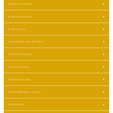
Hodowle zwierząt
0
Kluby dla rodziców
0
Kluby seniora
0
Kursy edukacyjne dla dzieci
0
Kursy florystyczne
0
Kursy kulinarne
0
Kursy muzyczne
0
Kursy szybkiego czytania
0
Kursy tańca
0