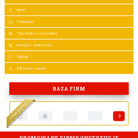
Sport
Transport
Turystyka i rozrywka
Urzędy i instytucje
Usługi
Zdrowie i uroda
BAZA FIRM
Y
Ż
N
A
R
B
R
E
D
I
L
PROMOWANE FIRMY/INSTYTUCJE