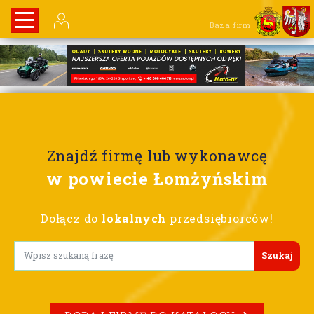
Baza firm
Znajdź firmę lub wykonawcę
w powiecie Łomżyńskim
Dołącz do
lokalnych
przedsiębiorców!
Lorem ipsum