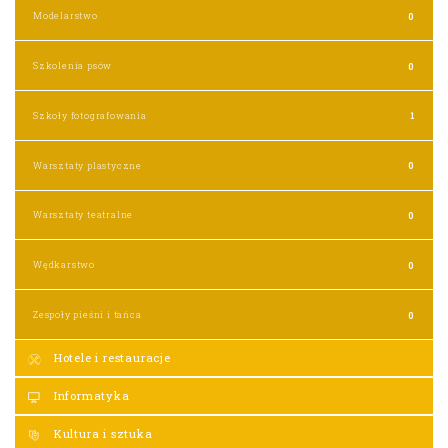
Modelarstwo
0
Szkolenia psów
0
Szkoły fotografowania
1
Warsztaty plastyczne
0
Warsztaty teatralne
0
Wędkarstwo
0
Zespoły pieśni i tańca
0
Hotele i restauracje
Informatyka
Kultura i sztuka