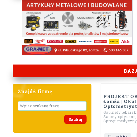
BAZ
Znajdź firmę
PROJEKT OK
Łomża | Okuli
Wyszukaj
Optometrys
Gabinety lekarsk
Salony optyczne,
Sprzęt medyczn