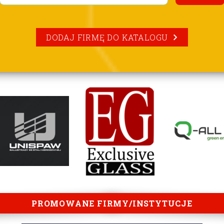
DODAJ FIRMĘ DO KATALOGU
PROMOWANE FIRMY/INSTYTUCJE