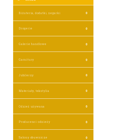
Biżuteria, dodatki, zegarki
0
Drogerie
0
Galerie handlowe
0
Garnitury
0
Jubilerzy
0
Materiały, tekstylia
0
Odzież używana
0
Producenci odzieży
0
Salony obuwnicze
0