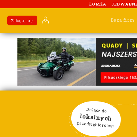
ŁOMŻA
JEDWABN
Baza firm
Zaloguj się
Dołącz do
lokalnych
przedsiębiorców!