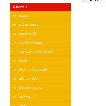
telefon
Kategorie
Biznes
Budownictwo
Dom i ogród
Fundacje i pomoc
Gastronomia i żywność
Hobby
Hotele i restauracje
Informatyka
Kultura i sztuka
Medycyna
Moda