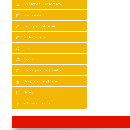
Rolnictwo i leśnictwo
Rozrywka
Sklepy i hurtownie
Ślub i wesele
Sport
Transport
Turystyka i rozrywka
Urzędy i instytucje
Usługi
Zdrowie i uroda