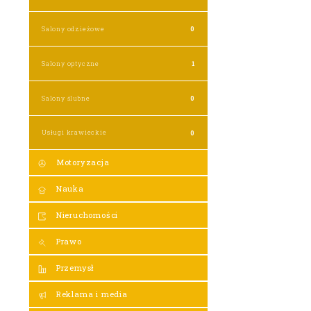
Salony odzieżowe
0
Salony optyczne
1
Salony ślubne
0
Usługi krawieckie
0
Motoryzacja
Nauka
Nieruchomości
Prawo
Przemysł
Reklama i media