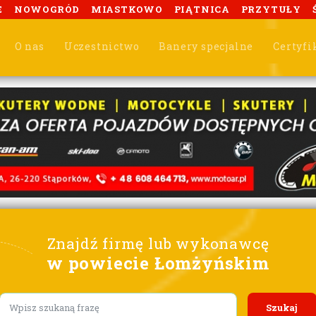
E
NOWOGRÓD
MIASTKOWO
PIĄTNICA
PRZYTUŁY
O nas
Uczestnictwo
Banery specjalne
Certyfi
Znajdź firmę lub wykonawcę
w powiecie Łomżyńskim
Lorem ipsum