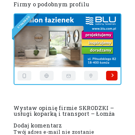
Firmy o podobnym profilu
D
R
A
D
N
A
T
S
S
Wystaw opinię firmie SKRODZKI –
usługi koparką i transport – Łomża
Dodaj komentarz
Twój adres e-mail nie zostanie