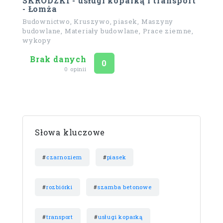
SKRODZKI - usługi koparką i transport
- Łomża
Budownictwo, Kruszywo, piasek, Maszyny
budowlane, Materiały budowlane, Prace ziemne,
wykopy
Brak danych
Ocena
na 5
0
0 opinii
Słowa kluczowe
#
czarnoziem
#
piasek
#
rozbiórki
#
szamba betonowe
#
transport
#
usługi koparką