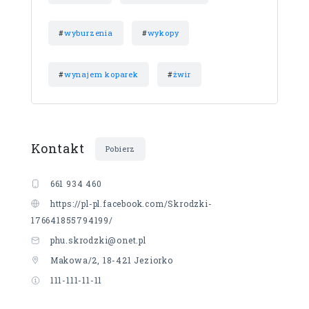
#
wyburzenia
#
wykopy
#
wynajem koparek
#
żwir
Kontakt
Pobierz
661 934 460
https://pl-pl.facebook.com/Skrodzki-
176641855794199/
phu.skrodzki@onet.pl
Makowa/2, 18-421 Jeziorko
111-111-11-11