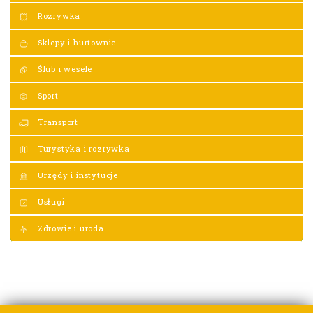
Rozrywka
Sklepy i hurtownie
Ślub i wesele
Sport
Transport
Turystyka i rozrywka
Urzędy i instytucje
Usługi
Zdrowie i uroda