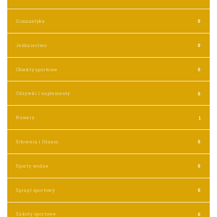
Gimnastyka
0
Jeździectwo
0
Obiekty sportowe
0
Odżywki i suplementy
0
Rowery
1
Siłownia i fitness
0
Sporty wodne
0
Sprzęt sportowy
0
Szkoły sportowe
0