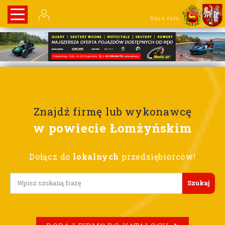
Baza firm
Znajdź firmę lub wykonawcę
w powiecie Łomżyńskim
Dołącz do
lokalnych
przedsiębiorców!
Lorem ipsum