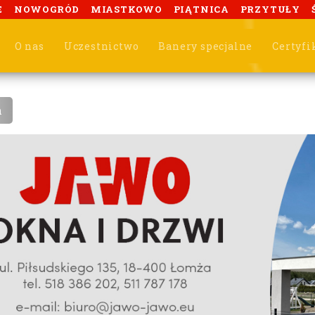
E
NOWOGRÓD
MIASTKOWO
PIĄTNICA
PRZYTUŁY
O nas
Uczestnictwo
Banery specjalne
Certyfi
m