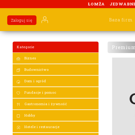
ŁOMŻA
JEDWABN
Baza firm
Zaloguj się
Premiu
Kategorie
Biznes
Budownictwo
Dom i ogród
Fundacje i pomoc
Gastronomia i żywność
Hobby
Hotele i restauracje