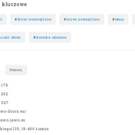
 kluczowe
i
#
drzwi wewnętrzne
#
drzwi zewnętrzne
#
okna
ucent okien
#
stolarka okienna
t
Pobierz
 178
 202
8 027
jawo-doors.eu/
jawo-jawo.eu
skiego/135, 18-400 Łomża