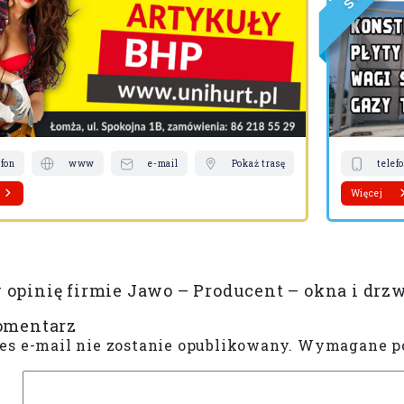
S
efon
www
e-mail
Pokaż trasę
telef
Więcej
opinię firmie Jawo – Producent – okna i drz
omentarz
es e-mail nie zostanie opublikowany.
Wymagane po