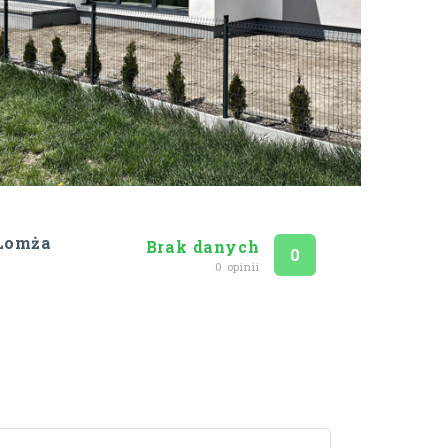
 Łomża
Brak danych
Ocena
na 5
0
0 opinii