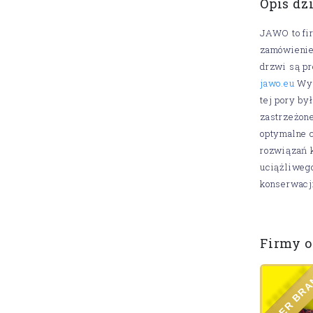
Opis dz
JAWO to fir
zamówienie 
drzwi są pr
jawo.eu
Wyj
tej pory by
zastrzeżon
optymalne 
rozwiązań k
uciążliweg
konserwacji
Firmy o
M
U
R
B
R
E