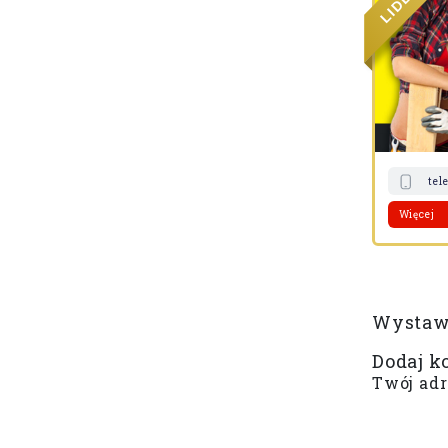
D
I
L
elefon
www
e-mail
Pokaż trasę
tel
Więcej
Wystaw 
Dodaj k
Twój adr