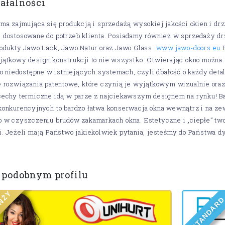
iałalności
ma zajmująca się produkcją i sprzedażą wysokiej jakości okien i d
dostosowane do potrzeb klienta. P
osiadamy również w sprzedaży dr
odukty Jawo Lack, Jawo Natur oraz Jawo Glass.
www.jawo-doors.eu
P
ątkowy design konstrukcji to nie wszystko. Otwierając okno można z
ło niedostępne w istniejących systemach, czyli dbałość o każdy de
e rozwiązania patentowe, które czynią je wyjątkowym wizualnie ora
cechy termiczne idą w parze z najciekawszym designem na rynku! Ba
onkurencyjnych to bardzo łatwa konserwacja okna wewnątrz i na zewn
o w czyszczeniu brudów zakamarkach okna. Estetyczne i „ciepłe” t
. Jeżeli mają Państwo jakiekolwiek pytania, jesteśmy do Państwa d
 podobnym profilu
Y
Ż
N
R
A
A
D
N
A
T