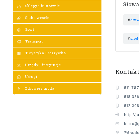
Słowa
Sklepy i hurtownie
Ślub i wesele
#
drzw
Sport
#
prod
Transport
Turystyka i rozrywka
Urzędy i instytucje
Kontak
Usługi
511 787
Zdrowie i uroda
518 386
512 20
http://
biuro@
Piłsud