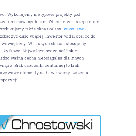
rzwi. Wykonujemy nietypowe projekty pod
zwi renomowanych firm. Obecnie w naszej ofercie
rodukujemy także okna SoEasy.
www.jawo-
obaczyć dużo więcej! Inwestor widzi coś, co do
tal wewnętrzny. W naszych oknach stosujemy
z użytkowo. Najwyższa szczelność okien i
rdzo ważną cechą nieosiągalną dla innych
ątrz. Brak uszczelki centralnej to brak
worzywowe elementy są łatwe w czyszczeniu i
yspozycji.
Ż
D
N
A
R
B
R
E