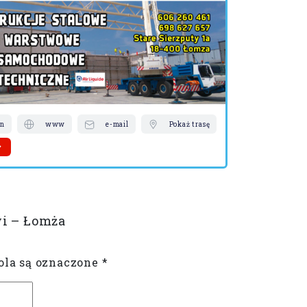
D
I
L
on
www
e-mail
Pokaż trasę
telefon
Więcej
wi – Łomża
la są oznaczone
*