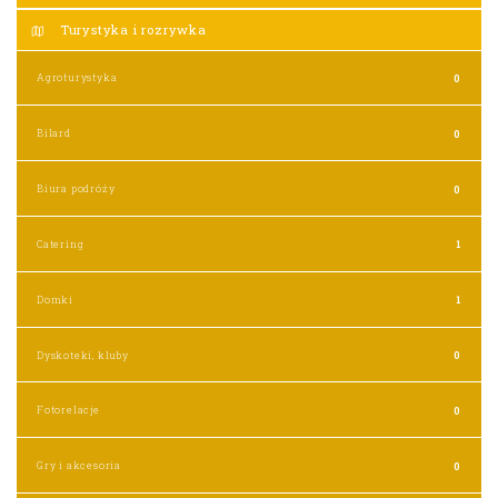
Turystyka i rozrywka
Agroturystyka
0
Bilard
0
Biura podróży
0
Catering
1
Domki
1
Dyskoteki, kluby
0
Fotorelacje
0
Gry i akcesoria
0