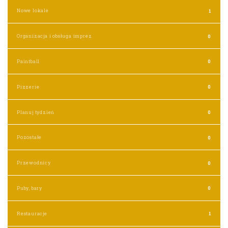
Nowe lokale
1
Organizacja i obsługa imprez
0
Paintball
0
Pizzerie
0
Planuj tydzień
0
Pozostałe
0
Przewodnicy
0
Puby, bary
0
Restauracje
1