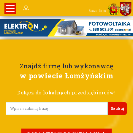
Baza firm
Znajdź firmę lub wykonawcę
w powiecie Łomżyńskim
Dołącz do
lokalnych
przedsiębiorców!
Lorem ipsum