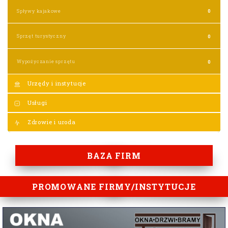
Spływy kajakowe
0
Sprzęt turystyczny
0
Wypożyczanie sprzętu
0
Urzędy i instytucje
Usługi
Zdrowie i uroda
BAZA FIRM
PROMOWANE FIRMY/INSTYTUCJE