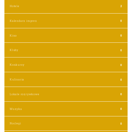
Hotele
2
Kalendarz imprez
0
Kino
0
Kluby
0
Konkursy
0
Kulinaria
0
Lokale rozrywkowe
0
Muzyka
0
Noclegi
0